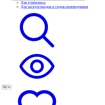
Для турбизнеса
Для экскурсоводов и гидов-переводчиков