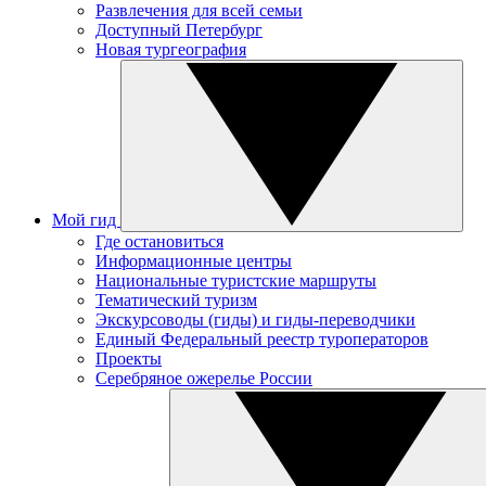
Развлечения для всей семьи
Доступный Петербург
Новая тургеография
Мой гид
Где остановиться
Информационные центры
Национальные туристские маршруты
Тематический туризм
Экскурсоводы (гиды) и гиды-переводчики
Единый Федеральный реестр туроператоров
Проекты
Серебряное ожерелье России