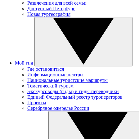
Развлечения для всей семьи
Доступный Петербург
Новая тургеография
Мой гид
Где остановиться
Информационные центры
Национальные туристские маршруты
Тематический туризм
Экскурсоводы (гиды) и гиды-переводчики
Единый Федеральный реестр туроператоров
Проекты
Серебряное ожерелье России