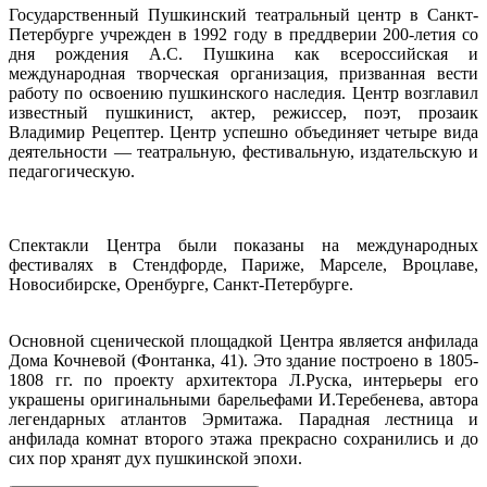
Государственный Пушкинский театральный центр в Санкт-
Петербурге учрежден в 1992 году в преддверии 200-летия со
дня рождения А.С. Пушкина как всероссийская и
международная творческая организация, призванная вести
работу по освоению пушкинского наследия. Центр возглавил
известный пушкинист, актер, режиссер, поэт, прозаик
Владимир Рецептер. Центр успешно объединяет четыре вида
деятельности — театральную, фестивальную, издательскую и
педагогическую.
Спектакли Центра были показаны на международных
фестивалях в Стендфорде, Париже, Марселе, Вроцлаве,
Новосибирске, Оренбурге, Санкт-Петербурге.
Основной сценической площадкой Центра является анфилада
Дома Кочневой (Фонтанка, 41). Это здание построено в 1805-
1808 гг. по проекту архитектора Л.Руска, интерьеры его
украшены оригинальными барельефами И.Теребенева, автора
легендарных атлантов Эрмитажа. Парадная лестница и
анфилада комнат второго этажа прекрасно сохранились и до
сих пор хранят дух пушкинской эпохи.