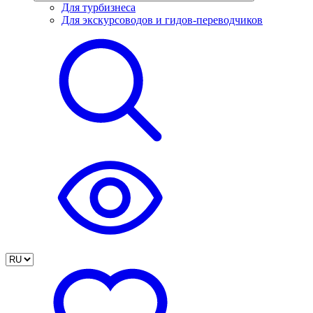
Для турбизнеса
Для экскурсоводов и гидов-переводчиков