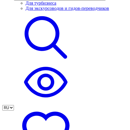
Для турбизнеса
Для экскурсоводов и гидов-переводчиков