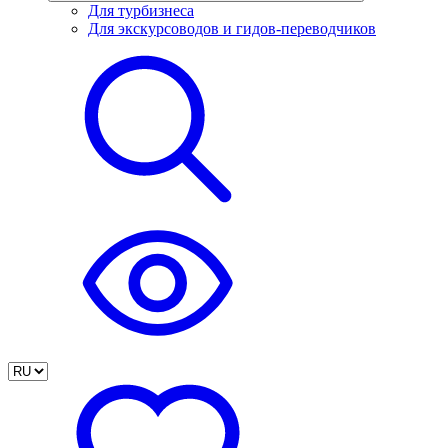
Для турбизнеса
Для экскурсоводов и гидов-переводчиков