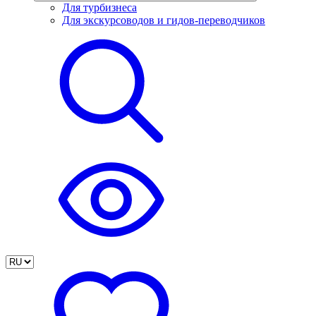
Для турбизнеса
Для экскурсоводов и гидов-переводчиков