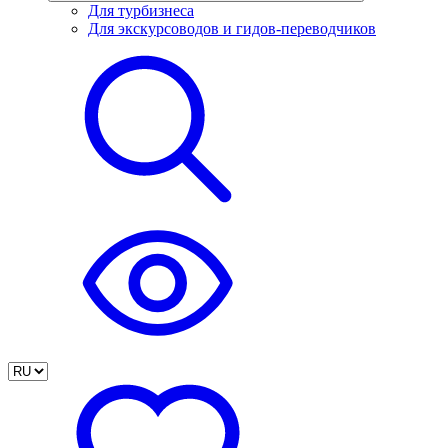
Для турбизнеса
Для экскурсоводов и гидов-переводчиков