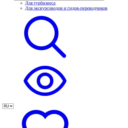
Для турбизнеса
Для экскурсоводов и гидов-переводчиков