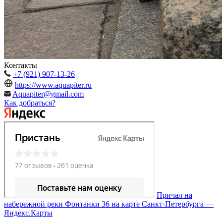
Контакты
+7 (921) 907-13-26
https://www.aquapiter.ru
Aquapiter@gmail.com
Как добраться?
Причал на
набережной реки Фонтанки 36 на карте Санкт‑Петербурга —
Яндекс.Карты