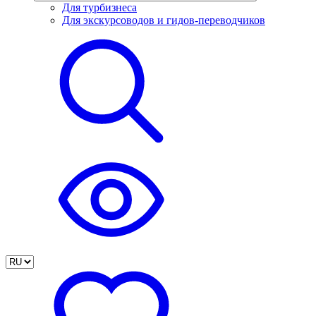
Для турбизнеса
Для экскурсоводов и гидов-переводчиков