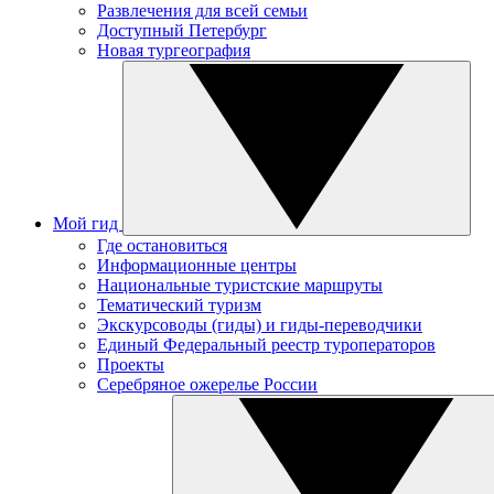
Развлечения для всей семьи
Доступный Петербург
Новая тургеография
Мой гид
Где остановиться
Информационные центры
Национальные туристские маршруты
Тематический туризм
Экскурсоводы (гиды) и гиды-переводчики
Единый Федеральный реестр туроператоров
Проекты
Серебряное ожерелье России