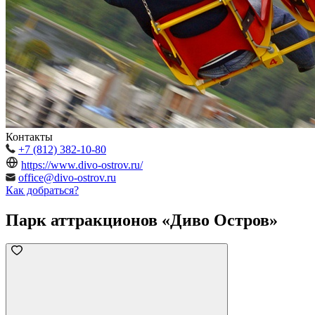
Контакты
+7 (812) 382-10-80
https://www.divo-ostrov.ru/
office@divo-ostrov.ru
Как добраться?
Парк аттракционов «Диво Остров»