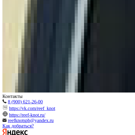
Контакты
8 (900) 621-26-00
https://vk.com/reef_knot
https://reef-knot.ru/
reefknotspb@yandex.ru
Как добраться?