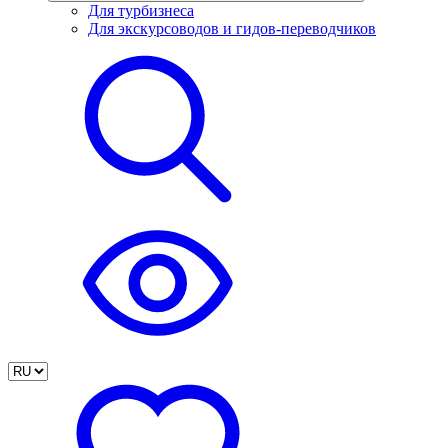
Для турбизнеса
Для экскурсоводов и гидов-переводчиков