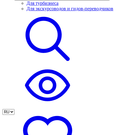
Для турбизнеса
Для экскурсоводов и гидов-переводчиков