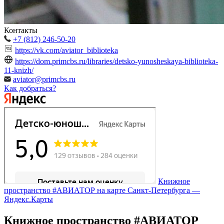
Контакты
+7 (812) 246-50-20
https://vk.com/aviator_biblioteka
https://dom.primcbs.ru/libraries/detsko-yunosheskaya-biblioteka-
11-knizh/
aviator@primcbs.ru
Как добраться?
Книжное
пространство #АВИАТОР на карте Санкт‑Петербурга —
Яндекс.Карты
Книжное пространство #АВИАТОР