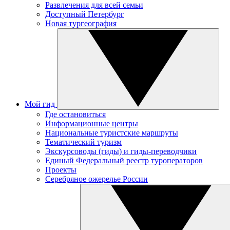
Развлечения для всей семьи
Доступный Петербург
Новая тургеография
Мой гид
Где остановиться
Информационные центры
Национальные туристские маршруты
Тематический туризм
Экскурсоводы (гиды) и гиды-переводчики
Единый Федеральный реестр туроператоров
Проекты
Серебряное ожерелье России