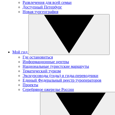
Развлечения для всей семьи
Доступный Петербург
Новая тургеография
Мой гид
Где остановиться
Информационные центры
Национальные туристские маршруты
Тематический туризм
Экскурсоводы (гиды) и гиды-переводчики
Единый Федеральный реестр туроператоров
Проекты
Серебряное ожерелье России