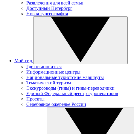
Развлечения для всей семьи
Доступный Петербург
Новая тургеография
Мой гид
Где остановиться
Информационные центры
Национальные туристские маршруты
Тематический туризм
Экскурсоводы (гиды) и гиды-переводчики
Единый Федеральный реестр туроператоров
Проекты
Серебряное ожерелье России