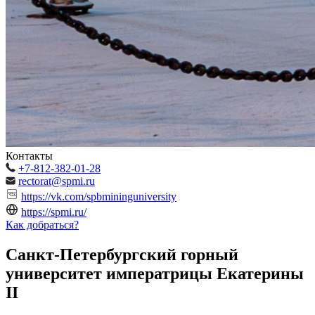
Контакты
+7-812-382-01-28
rectorat@spmi.ru
https://vk.com/spbmininguniversity
https://spmi.ru/
Как добраться?
Санкт-Петербургский горный
университет императрицы Екатерины
II