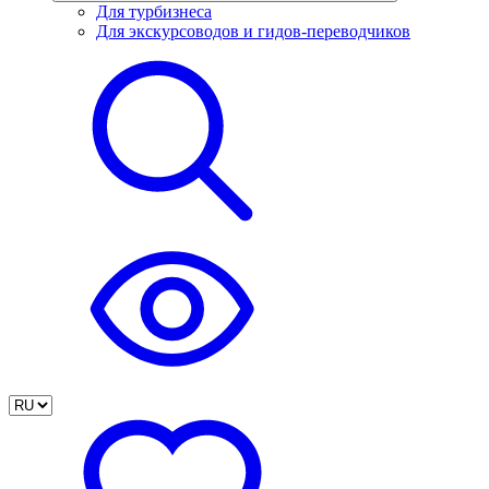
Для турбизнеса
Для экскурсоводов и гидов-переводчиков