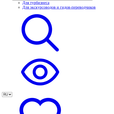
Для турбизнеса
Для экскурсоводов и гидов-переводчиков