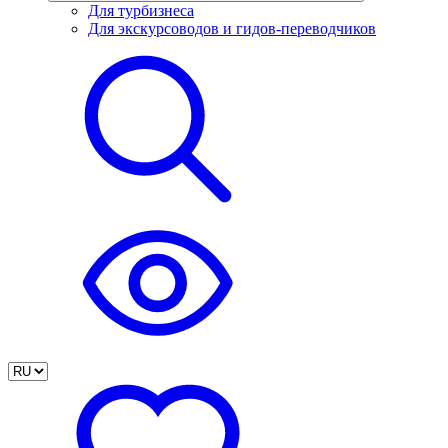
Для турбизнеса
Для экскурсоводов и гидов-переводчиков