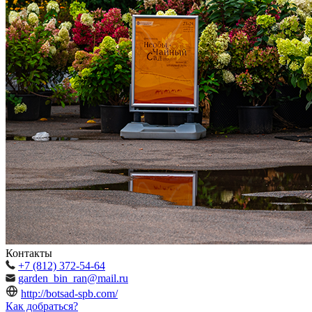
Контакты
+7 (812) 372-54-64
garden_bin_ran@mail.ru
http://botsad-spb.com/
Как добраться?