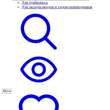
Для турбизнеса
Для экскурсоводов и гидов-переводчиков