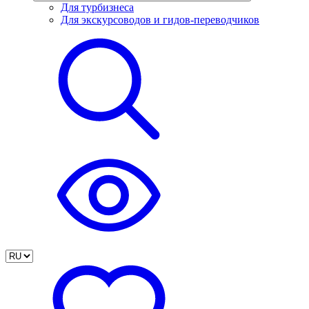
Для турбизнеса
Для экскурсоводов и гидов-переводчиков