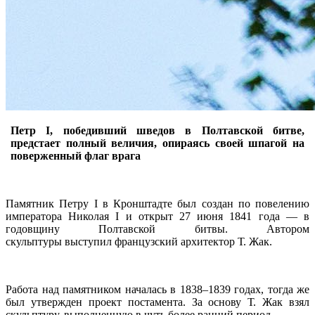
Петр I, победивший шведов в Полтавской битве,
предстает полный величия, опираясь своей шпагой на
поверженный флаг врага
Памятник Петру I в Кронштадте был создан по повелению
императора Николая I и открыт 27 июня 1841 года — в
годовщину Полтавской битвы. Автором
скульптуры выступил французский архитектор Т. Жак.
Работа над памятником началась в 1838–1839 годах, тогда же
был утвержден проект постамента. За основу Т. Жак взял
скульптуру, выполненную в чуть более ранний период.