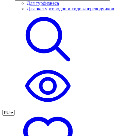
Для турбизнеса
Для экскурсоводов и гидов-переводчиков