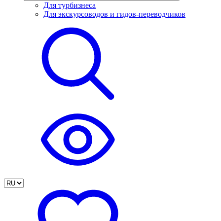
Для турбизнеса
Для экскурсоводов и гидов-переводчиков