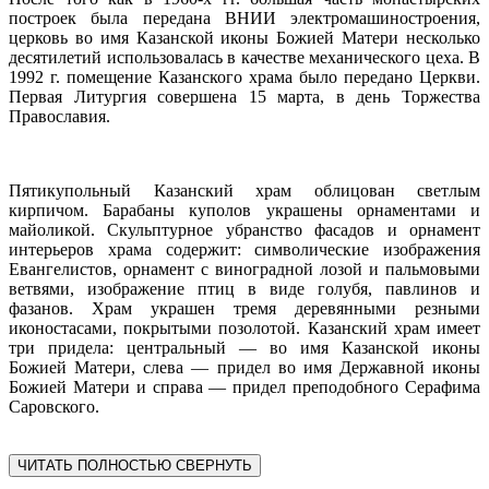
построек была передана ВНИИ электромашиностроения,
церковь во имя Казанской иконы Божией Матери несколько
десятилетий использовалась в качестве механического цеха. В
1992 г. помещение Казанского храма было передано Церкви.
Первая Литургия совершена 15 марта, в день Торжества
Православия.
Пятикупольный Казанский храм облицован светлым
кирпичом. Барабаны куполов украшены орнаментами и
майоликой. Скульптурное убранство фасадов и орнамент
интерьеров храма содержит: символические изображения
Евангелистов, орнамент с виноградной лозой и пальмовыми
ветвями, изображение птиц в виде голубя, павлинов и
фазанов. Храм украшен тремя деревянными резными
иконостасами, покрытыми позолотой. Казанский храм имеет
три придела: центральный — во имя Казанской иконы
Божией Матери, слева — придел во имя Державной иконы
Божией Матери и справа — придел преподобного Серафима
Саровского.
ЧИТАТЬ ПОЛНОСТЬЮ
СВЕРНУТЬ