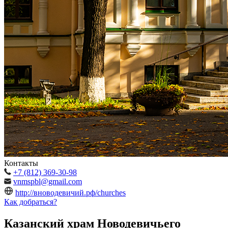
Контакты
+7 (812) 369-30-98
vnmspbl@gmail.com
http://вноводевичий.рф/churches
Как добраться?
Казанский храм Новодевичьего