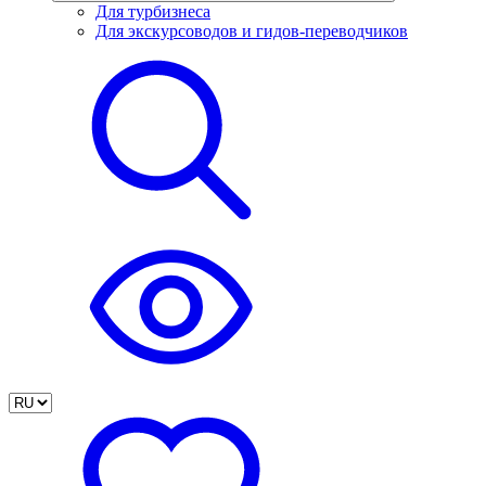
Для турбизнеса
Для экскурсоводов и гидов-переводчиков