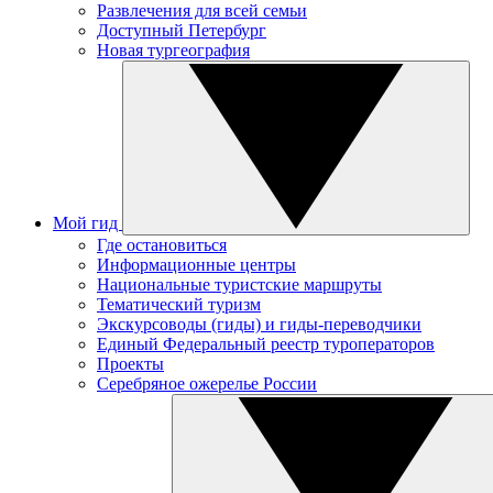
Развлечения для всей семьи
Доступный Петербург
Новая тургеография
Мой гид
Где остановиться
Информационные центры
Национальные туристские маршруты
Тематический туризм
Экскурсоводы (гиды) и гиды-переводчики
Единый Федеральный реестр туроператоров
Проекты
Серебряное ожерелье России