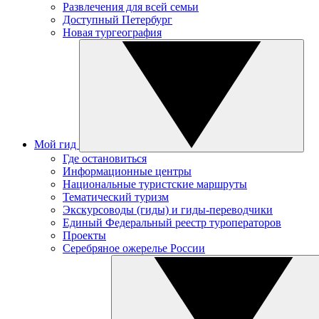
Развлечения для всей семьи
Доступный Петербург
Новая тургеография
Мой гид
Где остановиться
Информационные центры
Национальные туристские маршруты
Тематический туризм
Экскурсоводы (гиды) и гиды-переводчики
Единый Федеральный реестр туроператоров
Проекты
Серебряное ожерелье России