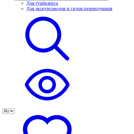
Для турбизнеса
Для экскурсоводов и гидов-переводчиков