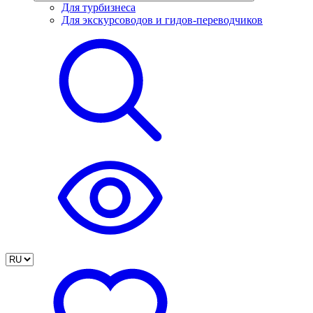
Для турбизнеса
Для экскурсоводов и гидов-переводчиков