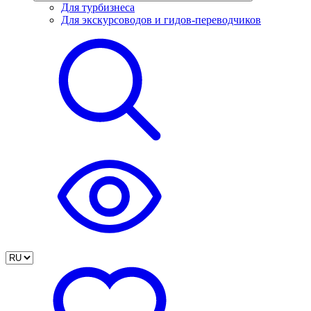
Для турбизнеса
Для экскурсоводов и гидов-переводчиков