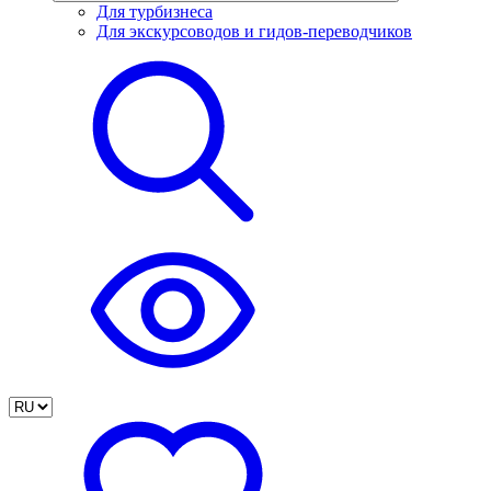
Для турбизнеса
Для экскурсоводов и гидов-переводчиков