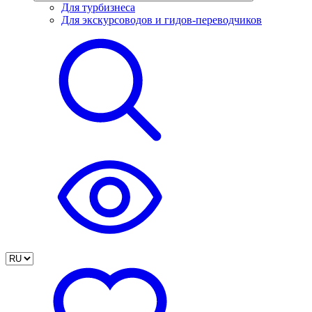
Для турбизнеса
Для экскурсоводов и гидов-переводчиков