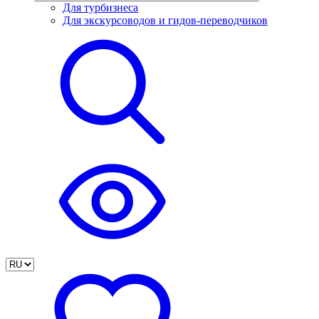
Для турбизнеса
Для экскурсоводов и гидов-переводчиков