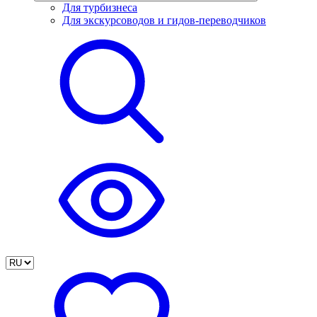
Для турбизнеса
Для экскурсоводов и гидов-переводчиков