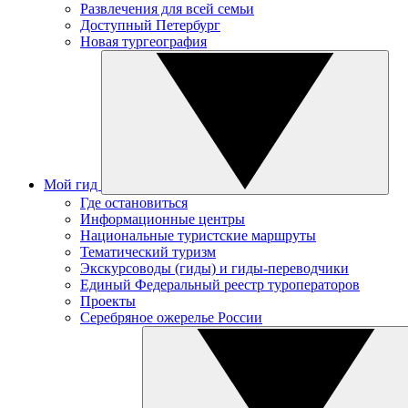
Развлечения для всей семьи
Доступный Петербург
Новая тургеография
Мой гид
Где остановиться
Информационные центры
Национальные туристские маршруты
Тематический туризм
Экскурсоводы (гиды) и гиды-переводчики
Единый Федеральный реестр туроператоров
Проекты
Серебряное ожерелье России