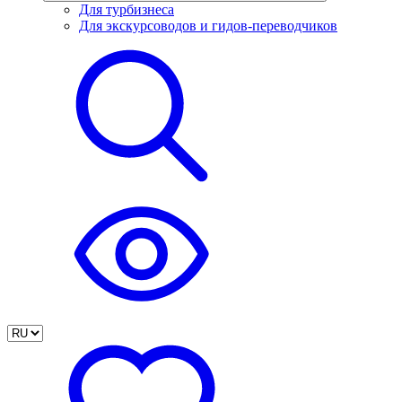
Для турбизнеса
Для экскурсоводов и гидов-переводчиков