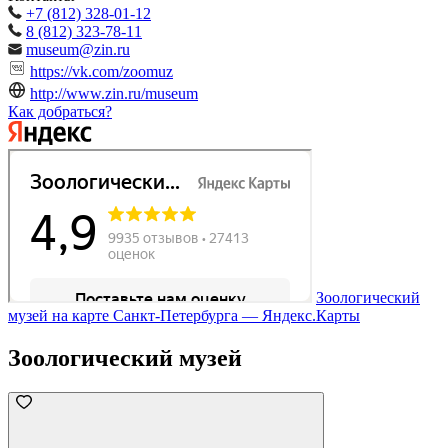
+7 (812) 328-01-12
8 (812) 323-78-11
museum@zin.ru
https://vk.com/zoomuz
http://www.zin.ru/museum
Как добраться?
Зоологический
музей на карте Санкт‑Петербурга — Яндекс.Карты
Зоологический музей