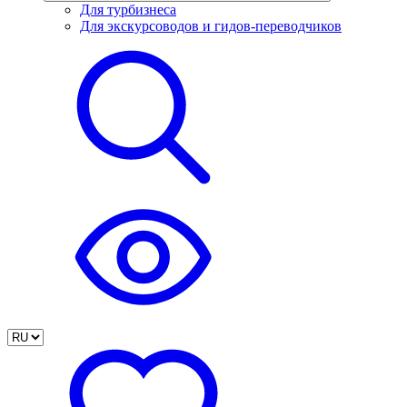
Для турбизнеса
Для экскурсоводов и гидов-переводчиков