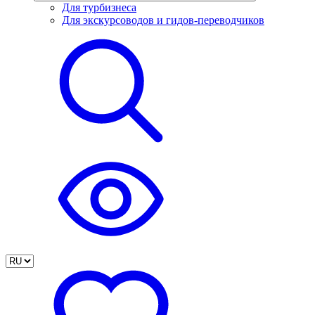
Для турбизнеса
Для экскурсоводов и гидов-переводчиков