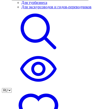
Для турбизнеса
Для экскурсоводов и гидов-переводчиков