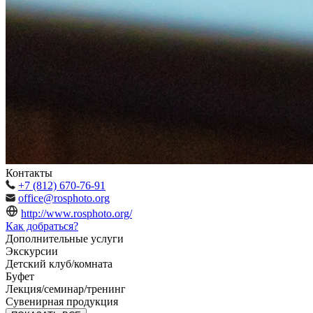
Контакты
+7 (812) 670-76-91
office@rosphoto.org
http://www.rosphoto.org/
Как добраться?
Дополнительные услуги
Экскурсии
Детский клуб/комната
Буфет
Лекция/семинар/тренинг
Сувенирная продукция