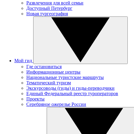
Развлечения для всей семьи
Доступный Петербург
Новая тургеография
Мой гид
Где остановиться
Информационные центры
Национальные туристские маршруты
Тематический туризм
Экскурсоводы (гиды) и гиды-переводчики
Единый Федеральный реестр туроператоров
Проекты
Серебряное ожерелье России