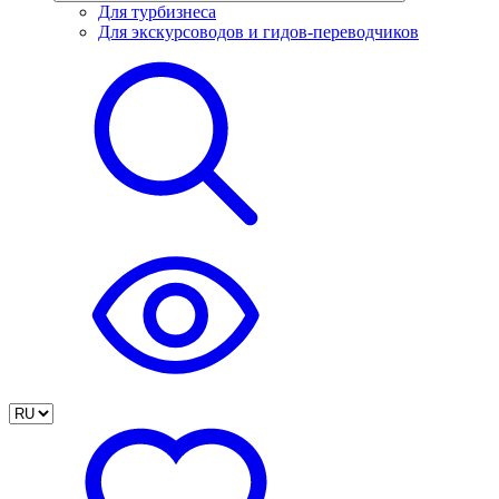
Для турбизнеса
Для экскурсоводов и гидов-переводчиков