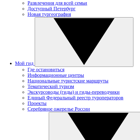
Развлечения для всей семьи
Доступный Петербург
Новая тургеография
Мой гид
Где остановиться
Информационные центры
Национальные туристские маршруты
Тематический туризм
Экскурсоводы (гиды) и гиды-переводчики
Единый Федеральный реестр туроператоров
Проекты
Серебряное ожерелье России