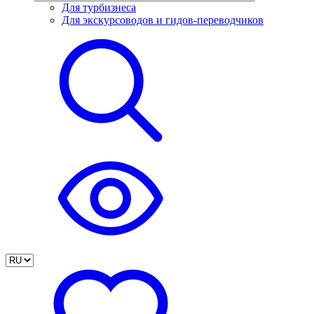
Для турбизнеса
Для экскурсоводов и гидов-переводчиков