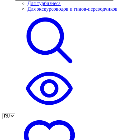
Для турбизнеса
Для экскурсоводов и гидов-переводчиков