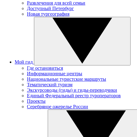
Развлечения для всей семьи
Доступный Петербург
Новая тургеография
Мой гид
Где остановиться
Информационные центры
Национальные туристские маршруты
Тематический туризм
Экскурсоводы (гиды) и гиды-переводчики
Единый Федеральный реестр туроператоров
Проекты
Серебряное ожерелье России