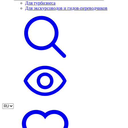
Для турбизнеса
Для экскурсоводов и гидов-переводчиков