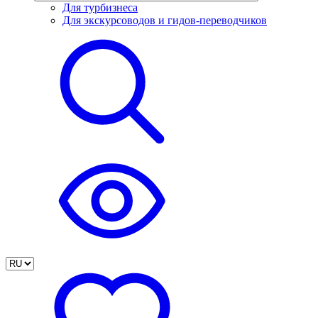
Для турбизнеса
Для экскурсоводов и гидов-переводчиков