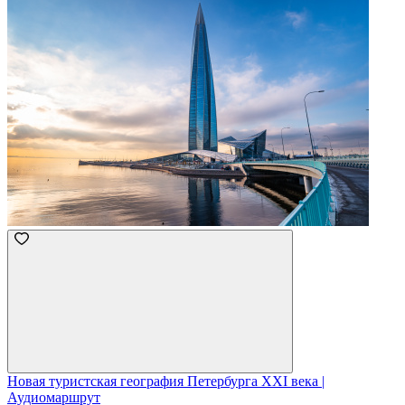
Новая туристская география Петербурга XXI века |
Аудиомаршрут