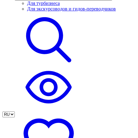
Для турбизнеса
Для экскурсоводов и гидов-переводчиков