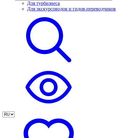
Для турбизнеса
Для экскурсоводов и гидов-переводчиков