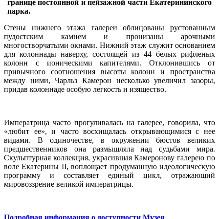
границе постоянной и пейзажной части Екатерининского
парка.
Стены нижнего этажа галереи облицованы рустованным
пудостским камнем и пронизаны арочными
многостворчатыми окнами. Нижний этаж служит основанием
для колоннады наверху, состоящей из 44 белых рифленых
колонн с ионическими капителями. Отклонившись от
привычного соотношения высоты колонн и пространства
между ними, Чарльз Камерон несколько увеличил зазоры,
придав колоннаде особую легкость и изящество.
Императрица часто прогуливалась на галерее, говорила, что
«любит ее», и часто восхищалась открывающимися с нее
видами. В одиночестве, в окружении бюстов великих
предшественников она размышляла над судьбами мира.
Скульптурная коллекция, украсившая Камеронову галерею по
воле Екатерины II, воплощает продуманную идеологическую
программу и составляет единый цикл, отражающий
мировоззрение великой императрицы.
Подробная информация о доступности Музея