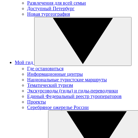
Развлечения для всей семьи
Доступный Петербург
Новая тургеография
Мой гид
Где остановиться
Информационные центры
Национальные туристские маршруты
Тематический туризм
Экскурсоводы (гиды) и гиды-переводчики
Единый Федеральный реестр туроператоров
Проекты
Серебряное ожерелье России