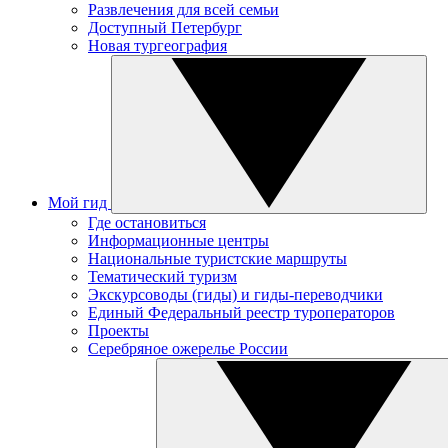
Развлечения для всей семьи
Доступный Петербург
Новая тургеография
Мой гид
Где остановиться
Информационные центры
Национальные туристские маршруты
Тематический туризм
Экскурсоводы (гиды) и гиды-переводчики
Единый Федеральный реестр туроператоров
Проекты
Серебряное ожерелье России